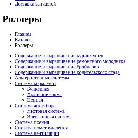
Доставка запчастей
Роллеры
Главная
Каталог
Роллеры
Содержание и выращивание кур-несушек
Содержание и выращивание ремонтного молодняка
Содержание и выращивание бройлеров
Содержание и выращивание родительского стада
Альтернативные системы
Система кормления
Бункерная
Хранение корма
Цепная
Система яйцесбора
лифтовая система
Элеваторная система
Система поения
Система пометоудаления
Система вентиляции